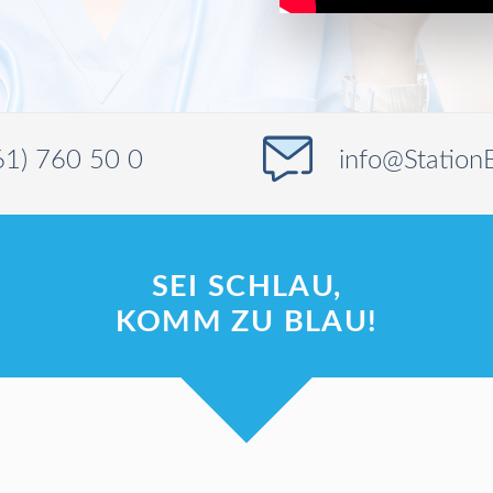
61) 760 50 0
info@Station
SEI SCHLAU,
KOMM ZU BLAU!