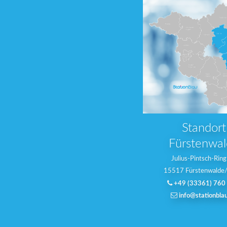
Standort
Fürstenwa
Julius-Pintsch-Rin
15517 Fürstenwalde
+49 (33361) 760 
info@stationbla