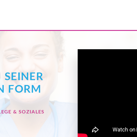
N SEINER
N FORM
LEGE & SOZIALES