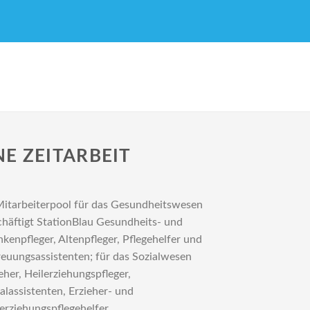
E ZEITARBEIT
Mitarbeiterpool für das Gesundheitswesen
chäftigt StationBlau Gesundheits- und
kenpfleger, Altenpfleger, Pflegehelfer und
reuungsassistenten; für das Sozialwesen
eher, Heilerziehungspfleger,
alassistenten, Erzieher- und
erziehungspflegehelfer.