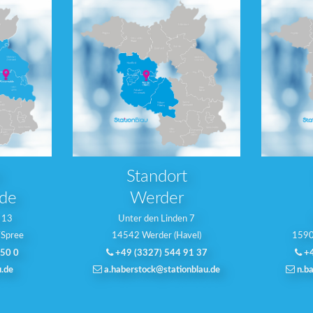
Standort
lde
Werder
g 13
Unter den Linden 7
/Spree
14542 Werder (Havel)
1590
50 0
+49 (3327) 544 91 37
+4
u.de
a.haberstock@stationblau.de
n.ba