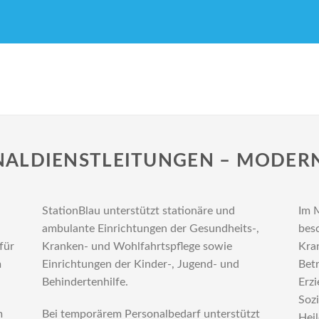
NALDIENSTLEITUNGEN – MODERN
StationBlau unterstützt stationäre und
Im 
ambulante Einrichtungen der Gesundheits-,
bes
für
Kranken- und Wohlfahrtspflege sowie
Kran
m
Einrichtungen der Kinder-, Jugend- und
Bet
Behindertenhilfe.
Erzi
Sozi
m
Bei temporärem Personalbedarf unterstützt
Heil