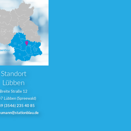
Standort
Lübben
Breite Straße 12
7 Lübben (Spreewald)
9 (3546) 235 40 85
umann@stationblau.de