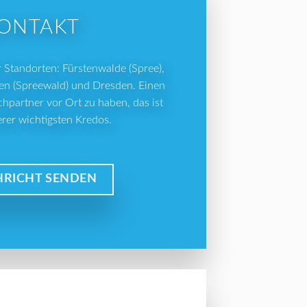
ONTAKT
r Standorten: Fürstenwalde (Spree),
en (Spreewald) und Dresden. Einen
hpartner vor Ort zu haben, das ist
erer wichtigsten Kredos.
RICHT SENDEN