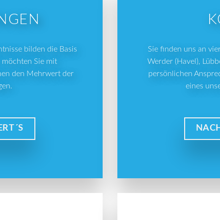
UNGEN
K
tnisse bilden die Basis
Sie finden uns an vie
r möchten Sie mit
Werder (Havel), Lübb
hnen den Mehrwert der
persönlichen Ansprec
gen.
eines uns
ERT´S
NACH