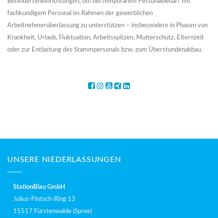
Behinderteneinrichtungen, um bei temporärem Personalbedarf mit
fachkundigem Personal im Rahmen der gewerblichen
Arbeitnehmerüberlassung zu unterstützen – insbesondere in Phasen von
Krankheit, Urlaub, Fluktuation, Arbeitsspitzen, Mutterschutz, Elternzeit
oder zur Entlastung des Stammpersonals bzw. zum Überstundenabbau.
UNSERE NIEDERLASSUNGEN
StationBlau GmbH
Julius-Pintsch-Ring 13
15517 Fürstenwalde (Spree)