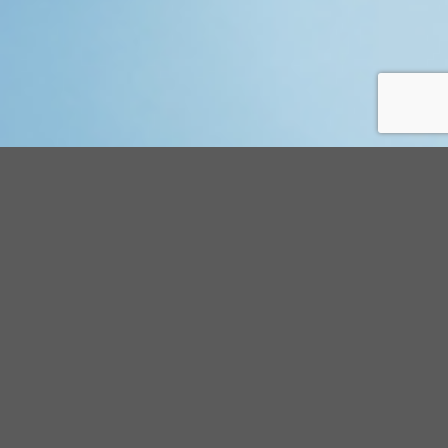
ALTENPFLEGER (M/W/D)*
Starte unbefristet in Vollzeit oder Teilzeit!
Du bist auf der Suche nach einem
neuen Job
oder einem
beruflichen Neuanfang
? Du wünschst dir
Mitspracherecht
bei der Dienstplangestaltung
und eine
angemessene
Bezahlung
? Du willst dich
fachlich weiterentwickeln
oder